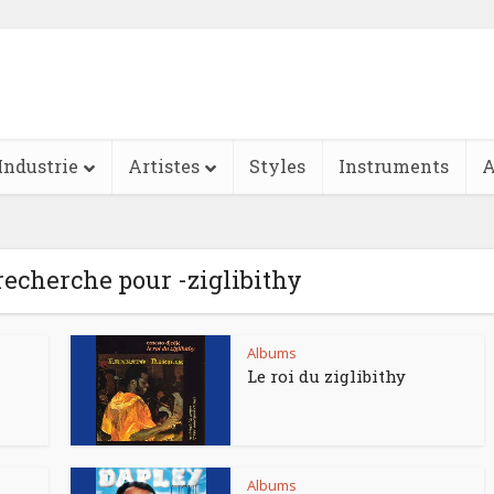
Industrie
Artistes
Styles
Instruments
A
 recherche pour -ziglibithy
Albums
Le roi du ziglibithy
Albums