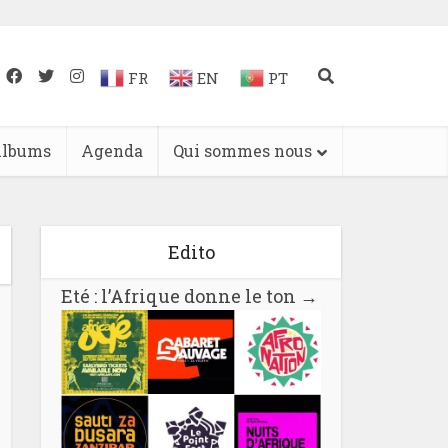
FR
EN
PT
lbums
Agenda
Qui sommes nous
Edito
Eté : l’Afrique donne le ton
→