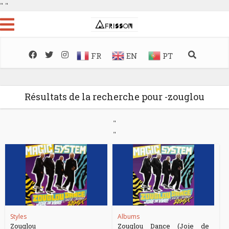
"
"
FR
EN
PT
Résultats de la recherche pour -zouglou
"
"
Styles
Albums
Zouglou
Zouglou Dance (Joie de