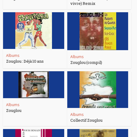
vivre) Remix
Albums
Albums
Zouglou : Déjà 10 ans
Zouglou (compil)
Albums
Zouglou
Albums
Collectif Zouglou