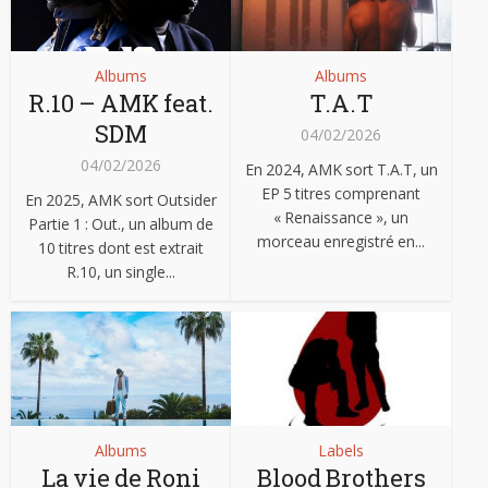
Albums
Albums
R.10 – AMK feat.
T.A.T
SDM
04/02/2026
04/02/2026
En 2024, AMK sort T.A.T, un
EP 5 titres comprenant
En 2025, AMK sort Outsider
« Renaissance », un
Partie 1 : Out., un album de
morceau enregistré en...
10 titres dont est extrait
R.10, un single...
Albums
Labels
La vie de Roni
Blood Brothers