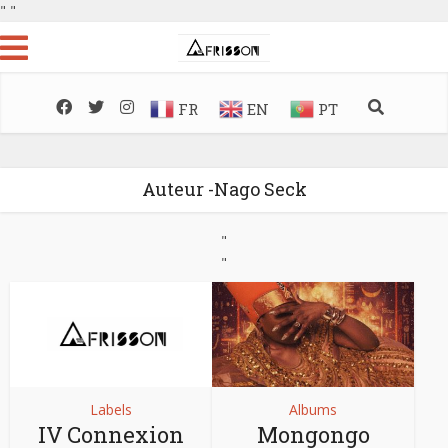
"
"
FR
EN
PT
Auteur -Nago Seck
"
"
Labels
Albums
IV Connexion
Mongongo