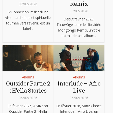
Remix
07/02/2026
07/02/2026
IV Connexion, reflet d’une
vision artistique et spirituelle
Début février 2026,
tournée vers l’avenir, est un
Tatuwäge lance le clip vidéo
label...
Mongongo Remix, un titre
extrait de son album...
Albums
Albums
Outsider Partie 2
Interlude – Afro
: H’ella Stories
Live
06/02/2026
06/02/2026
En février 2026, AMK sort
En février 2026, Sunzik lance
Outsider Partie 2 : H’ella
Interlude – Afro Live, un