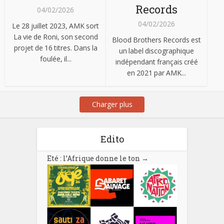
Records
04/02/2026
04/02/2026
Le 28 juillet 2023, AMK sort
La vie de Roni, son second
Blood Brothers Records est
projet de 16 titres. Dans la
un label discographique
foulée, il...
indépendant français créé
en 2021 par AMK...
Charger plus
Edito
Eté : l’Afrique donne le ton
→