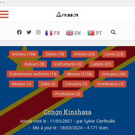
"
"
FR
EN
PT
Artistes (164)
Styles (16)
Articles (20)
Livres (23)
Auteurs (8)
Instruments (6)
Labels (61)
Événements archivés (14)
Albums (1234)
Groupes (60)
Medias (1)
Edito (3)
Concerts (1)
Distribution (1)
Production (3)
Congo Kinshasa
Article créé le : 11/05/2007
par
Sylvie Clerfeuille
Mis à jour le : 18/03/2024
4 171 Vues