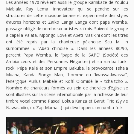
Les années 1970 révèlent aussi le groupe Kamikaze de Youlou
Mabiala, Ray Lema l’innovateur qui se penche sur les
structures de cette musique binaire et expérimente des styles
d’autres horizons et Zaïko Langa Langa dont papa Wemba,
passage obligé de nombreux artistes zaïrois. Suivent le groupe
a capella Palata, Mpongo Love et Abeti Masikini dont les titres
ont été repris par la chanteuse pékinoise Scu Mi In
surnommée « l’Abeti chinoise ». Dans les années 80/90,
percent Papa Wemba, le “pape de la SAPE” (Société des
Ambianceurs et des Personnes Elégantes) et sa rumba funk-
rock, Pépé Kallé et son Empire Bakuba, la provocante Tshala
Muana, Kanda Bongo Man, l’homme du “kwassa-kwassa”,
l’énergique Aurlus Mabele et Koffi Olomidé le « tcha-tcho ».
Nombre de chanteurs formés au sein de chorales d’église se
sont illustrés sur la scène internationale par la richesse de leur
timbre vocal comme Pascal Lokua Kanza et Baruti Trio (Sylvie
Nawasadio, ex-Zap Mama…) qui développent un rumba-folk.