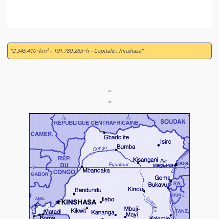
“2.345.410~km² - 101.780.263~h - Capitale : Kinshasa”
"
"