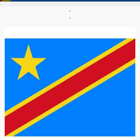
Styles:
Katanga Beat
,
Ndombolo
,
Rumba congolaise
,
"
Salsa africaine
,
Soukouss
"