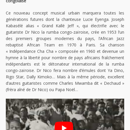
congolaise
Ce nouveau concept musical urbain marquera toutes les
générations futures dont la chanteuse Lucie Eyenga. Joseph
Kabasélé alias « Grand Kallé Jeff », qui électrifie avec le
guitariste Dr Nico la rumba congo-zaïroise, crée en 1953 l’un
des premiers groupes modernes du pays, l’African Jazz
rebaptisé African Team en 1970 à Paris. Sa chanson
« Indépendance Cha Cha » composée en 1960 et devenue un
hymne à la liberté pour nombre de pays africains fraîchement
indépendants est le détonateur international de la rumba
congo-zaïroise. Dr Nico fera nombre d’émules dont Ya Dino,
Rigo Star, Dally Kimoko… Mais à la même période, excellent
d’autres guitaristes comme Charles Mwamba dit « Dechaud »
(frèra aîné de Dr Nico) ou Papa Noël…