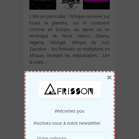
L'été en particulier, l'Afrique résonne sur
toute la planète, sur le continent
comme en Europe, au Japon ou en
Amérique du Nord. Maroc, Ghana,
Nigeria, Sénégal, Afrique du Sud,
Zanzibar : les festivals se multiplient en
Afrique, révélant les inépuisables…
Lire
la suite…
×
Par
Sylvie Clerfeuille
Lire tous les Editos
Welcomes you
Inscrivez-vous à notre newsletter:
Derniers articles