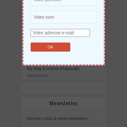
Eté : l’Afrique donne le ton
23/06/2026
Edito : Youssou Ndour vice-président de
la CISAC
05/06/2026
Mouna, la nouvelle voix d’or du Mali
05/06/2026
Nare Productions
01/06/2026
Massa
01/06/2026
My Way (Comme d’habitude)
30/04/2026
Newsletter
Inscrivez-vous à notre newsletter: