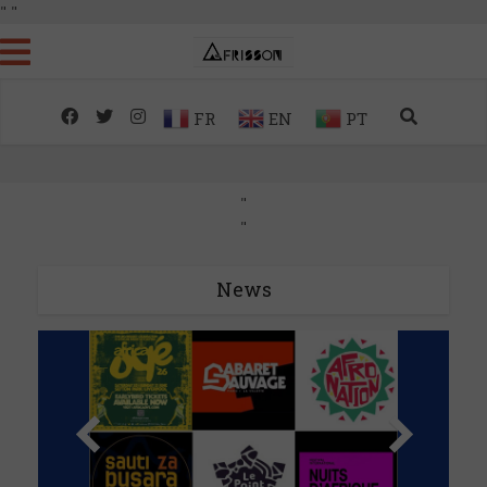
"
"
FR
EN
PT
"
"
News