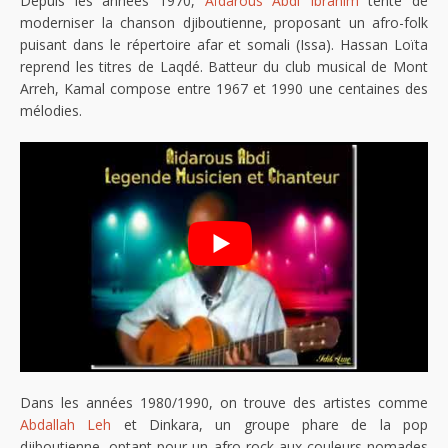
Depuis les années 1970,
Aïdarous Abdi Ibrahim
tente de
moderniser la chanson djiboutienne, proposant un afro-folk
puisant dans le répertoire afar et somali (Issa). Hassan Loïta
reprend les titres de Laqdé. Batteur du club musical de Mont
Arreh, Kamal compose entre 1967 et 1990 une centaines des
mélodies.
Dans les années 1980/1990, on trouve des artistes comme
Abdallah Leh
et Dinkara, un groupe phare de la pop
djiboutienne, optant pour un afro-rock aux couleurs nomades