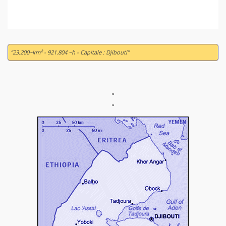
“23.200~km² - 921.804 ~h - Capitale : Djibouti”
"
"