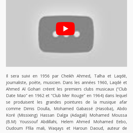
Il sera suivi en 1956 par Cheikh Ahmed, Talha et Laqdé,
journaliste, poète, musicien. Dans les années 1960, Laqdé et
Ahmed Al Gohari créent les premiers clubs musicaux (“Club
Date Mao” en 1962 et “Club Mer Rouge” en 1964) dans lequel
se produisent les grandes pointures de la musique afar
comme Dimis Doulla, Mohamed Gabassé (Hasoba), Abdo
Koré (Missixing) Hassan Dalga (Adagali) Mohamed Moussa
(B.M) Youssouf Abdillahi, Helem Ahmed Mohamed Eebo,
Oudoum Ffila mali, Waqays et Haroun Daoud, auteur de