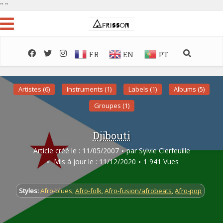
"
"
FR
EN
PT
Artistes (6)
Instruments (1)
Labels (1)
Albums (5)
Groupes (1)
Djibouti
Article créé le : 11/05/2007
par
Sylvie Clerfeuille
Mis à jour le : 11/12/2020
1 941 Vues
Styles:
Afro-blues
,
Afro-folk
,
Afro-fusion/afrobeats
,
Afro-pop