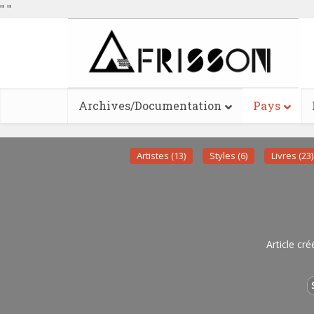
"
"
Archives/Documentation
Pays
Artistes (13)
Styles (6)
Livres (23)
Article cré