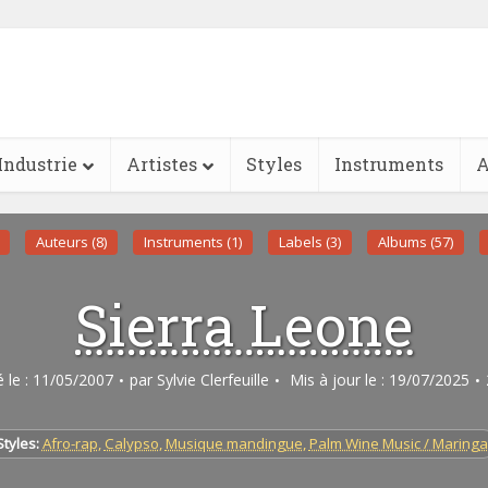
Industrie
Artistes
Styles
Instruments
A
Auteurs (8)
Instruments (1)
Labels (3)
Albums (57)
Sierra Leone
é le : 11/05/2007
par
Sylvie Clerfeuille
Mis à jour le : 19/07/2025
Styles:
Afro-rap
,
Calypso
,
Musique mandingue
,
Palm Wine Music / Maringa