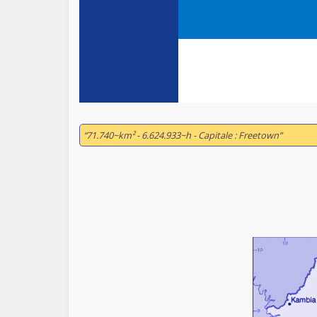
“71.740~km² - 6.624.933~h - Capitale : Freetown”