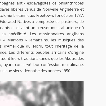
ampagnes anti- esclavagistes de philanthropes
sclaves libérés venus de Nouvelle Angleterre et
e colonie britannique, Freetown, fondée en 1787,
 »Educated Natives » composée de pasteurs, de
ignants et devient un creuset musical unique où
 spécificité. Les missionnaires anglicans
les « Marrons » jamaïcains, les musiques des
és d’Amérique du Nord, tout l’héritage de la
. Les différents peuples africains d’origine
uent leurs traditions tandis que les Akous, des
ba, ayant conservé leur confession musulmane,
 musique sierra-léonaise des années 1950.