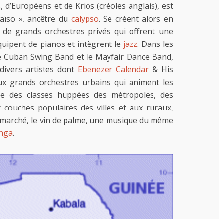
 d’Européens et de Krios (créoles anglais), est
kaïso », ancêtre du
calypso
. Se créent alors en
e grands orchestres privés qui offrent une
équipent de pianos et intègrent le
jazz
. Dans les
le Cuban Swing Band et le Mayfair Dance Band,
 divers artistes dont
Ebenezer Calendar
& His
ux grands orchestres urbains qui animent les
e des classes huppées des métropoles, des
 couches populaires des villes et aux ruraux,
marché, le vin de palme, une musique du même
nga
.