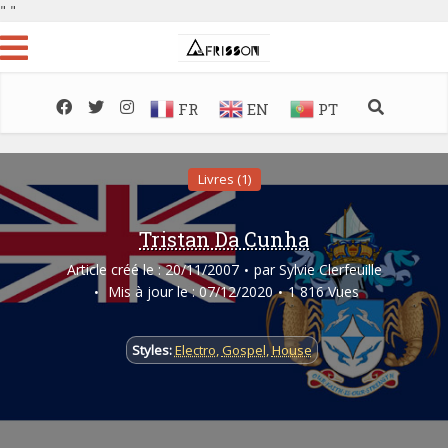
"
"
FR
EN
PT
Livres (1)
Tristan Da Cunha
Article créé le : 20/11/2007
par
Sylvie Clerfeuille
Mis à jour le : 07/12/2020
1 816 Vues
Styles:
Electro
,
Gospel
,
House