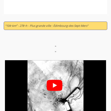
“104~km² - 278~h - Plus grande ville : Édimbourg-des-Sept-Mers”
"
"