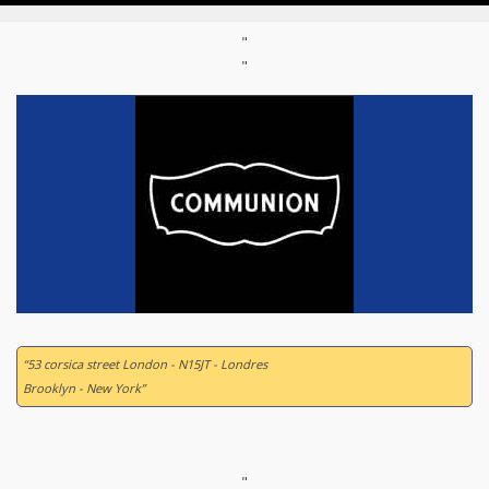
"
"
“53 corsica street London - N15JT - Londres
Brooklyn - New York”
"