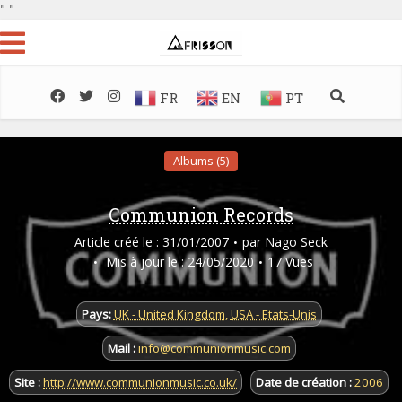
"
"
FR
EN
PT
Albums (5)
Communion Records
Article créé le : 31/01/2007
par
Nago Seck
Mis à jour le : 24/05/2020
17 Vues
Pays:
UK - United Kingdom
,
USA - Etats-Unis
Mail :
info@communionmusic.com
Site :
http://www.communionmusic.co.uk/
Date de création :
2006