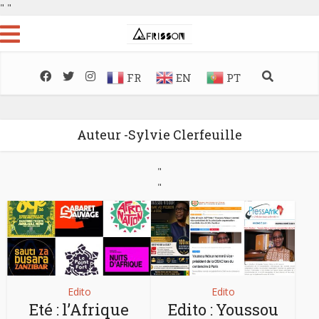
"
"
FR
EN
PT
Auteur -Sylvie Clerfeuille
"
"
Edito
Edito
Eté : l’Afrique
Edito : Youssou