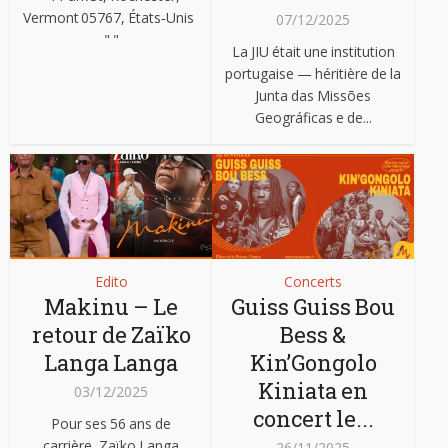
Vermont 05767, États‑Unis
07/12/2025
" "
La JIU était une institution
portugaise — héritière de la
Junta das Missões
Geográficas e de...
Edito
Concerts
Makinu – Le
Guiss Guiss Bou
retour de Zaïko
Bess &
Langa Langa
Kin’Gongolo
Kiniata en
03/12/2025
concert le...
Pour ses 56 ans de
carrière, Zaïko Langa
26/11/2025