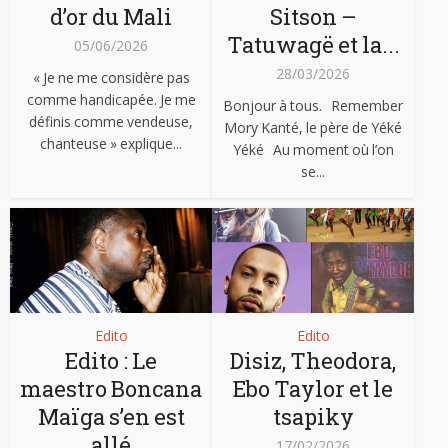
d’or du Mali
Sitson –
Tatuwagë et la...
05/06/2026
28/03/2026
« Je ne me considère pas
comme handicapée. Je me
Bonjour à tous. Remember
définis comme vendeuse,
Mory Kanté, le père de Yéké
chanteuse » explique...
Yéké Au moment où l’on
se...
Edito
Edito
Edito : Le
Disiz, Theodora,
maestro Boncana
Ebo Taylor et le
Maïga s’en est
tsapiky
allé
17/02/2026