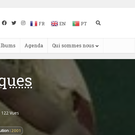
FR
EN
PT
lbums
Agenda
Qui sommes nous
iques
122 Vues
tion :
2001