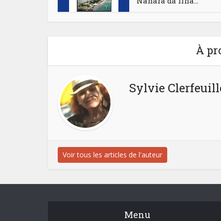
Nahara da Ilha...
À pr
Sylvie Clerfeuill
Voir tous les articles de l'auteur
Menu