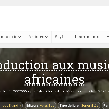
Industrie
Artistes
Styles
Instruments
A
oduction aux mus
africaines
éé le : 05/09/2006
par
Sylvie Clerfeuille
Mis à jour le : 24/05/2020
ique Brandily
Editeurs:
Actes Sud
Type de livre :
Généralités
Paru