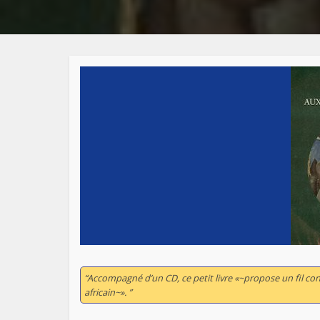
“Accompagné d’un CD, ce petit livre «~propose un fil c
africain~». ”