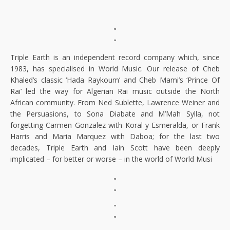
"
"
Triple Earth is an independent record company which, since
1983, has specialised in World Music. Our release of Cheb
Khaled’s classic ‘Hada Raykoum’ and Cheb Mami’s ‘Prince Of
Rai’ led the way for Algerian Rai music outside the North
African community. From Ned Sublette, Lawrence Weiner and
the Persuasions, to Sona Diabate and M’Mah Sylla, not
forgetting Carmen Gonzalez with Koral y Esmeralda, or Frank
Harris and Maria Marquez with Daboa; for the last two
decades, Triple Earth and Iain Scott have been deeply
implicated – for better or worse – in the world of World Musi
"
"
"
"