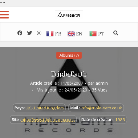
"
"
FR
EN
PT
Albums (7)
Triple Earth
Article créé le : 11/05/2007
par
admin
Mis à jour le : 24/05/2020
35 Vues
Pays:
UK - United Kingdom
Mail :
info@triple-eath.co.uk
Site :
http://www.triple-earth.co.uk
Date de création :
1983