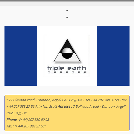
"
"
“ 7 Bullwood road - Dunoon, Argyll PA23 7QJ, UK - Tel + 44 207 380 00 98 - fax
+ 44 207 388 27 56 Attn Iain Scott
Adresse :
7 Bullwood road - Dunoon, Argyll
PA23 7QJ, UK
Phone :
(+ 44) 207 380 00 98
Fax :
(+ 44) 207 388 27 56”