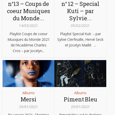
n°13 – Coups de
n° 12 – Special
coeur Musiques
Kuti – par
du Monde...
Sylvie...
14/03/2021
05/02/2021
Playlist Coups de coeur
Playlist Special Kuti – par
Musiques du Monde 2021
Sylvie Clerfeuille, Hervé Seck
de l’Académie Charles
et Jocelyn Maillé ...
Cros – par Jocelyn...
Albums
Albums
Mersi
Piment Bleu
29/01/2021
25/01/2021
En janvier 2021, Christine
Piment bleu est le dixième