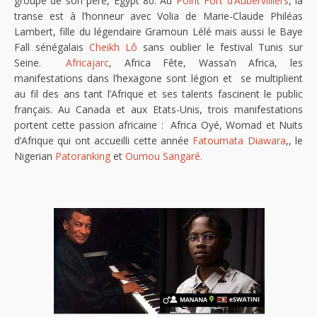
groupe de son père, Egypt 80. Au
Point Fort d’Aubervilliers
, la
transe est à l’honneur avec Volia de Marie-Claude Philéas
Lambert, fille du légendaire Gramoun Lélé mais aussi le Baye
Fall sénégalais
Cheikh Lô
sans oublier le festival Tunis sur
Seine.
Africajarc
, Africa Fête, Wassa’n Africa, les
manifestations dans l’hexagone sont légion et se multiplient
au fil des ans tant l’Afrique et ses talents fascinent le public
français. Au Canada et aux Etats-Unis, trois manifestations
portent cette passion africaine : Africa Oyé, Womad et Nuits
d’Afrique qui ont accueilli cette année
Fatoumata Diawara
,, le
Nigerian
Patoranking
et
Oumou Sangaré.