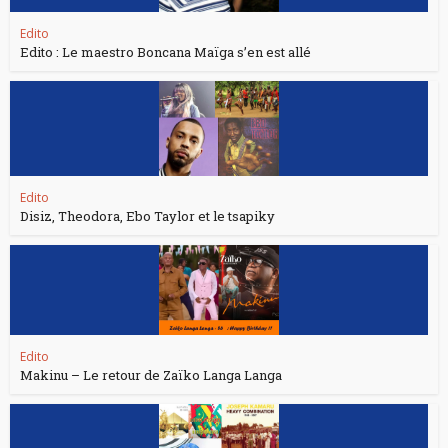
Edito
Edito : Le maestro Boncana Maïga s’en est allé
Edito
Disiz, Theodora, Ebo Taylor et le tsapiky
Edito
Makinu – Le retour de Zaïko Langa Langa