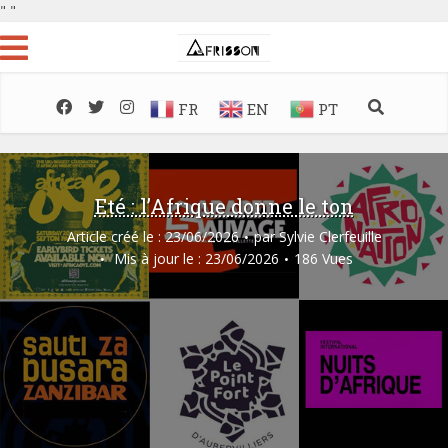
"
"
FR
EN
PT
Eté : l’Afrique donne le ton
Article créé le : 23/06/2026
par
Sylvie Clerfeuille
Mis à jour le : 23/06/2026
186 Vues