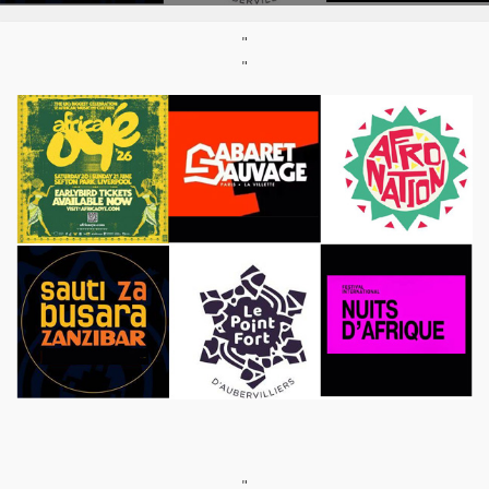
"
"
"