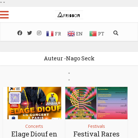
"
"
FR
EN
PT
Auteur -Nago Seck
"
"
Concerts
Festivals
Elage Diouf en
Festival Rares