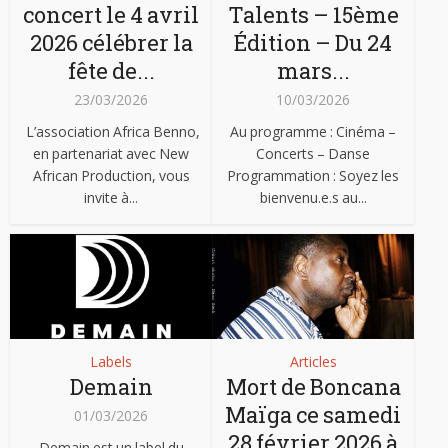
concert le 4 avril
Talents – 15ème
2026 célébrer la
Édition – Du 24
fête de...
mars...
23/03/2026
10/03/2026
L’association Africa Benno,
Au programme : Cinéma –
en partenariat avec New
Concerts – Danse
African Production, vous
Programmation : Soyez les
invite à...
bienvenu.e.s au...
Labels
Articles
Demain
Mort de Boncana
Maïga ce samedi
01/03/2026
28 février 2026 à
Demain est un label du