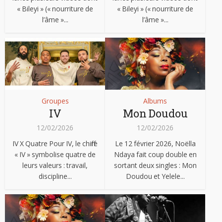
« Bileyi » (« nourriture de
« Bileyi » (« nourriture de
l’âme »...
l’âme »...
Groupes
Albums
IV
Mon Doudou
12/02/2026
12/02/2026
IV X Quatre Pour IV, le chiffre
Le 12 février 2026, Noëlla
« IV » symbolise quatre de
Ndaya fait coup double en
leurs valeurs : travail,
sortant deux singles : Mon
discipline...
Doudou et Yelele...