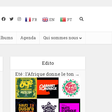
FR
EN
PT
lbums
Agenda
Qui sommes nous
Edito
Eté : l’Afrique donne le ton
→