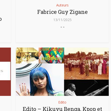
Auteurs
Fabrice Guy Zigane
o
13/11/2025
" "
Edito
Edito – Kikuyu Benga, Kpop et