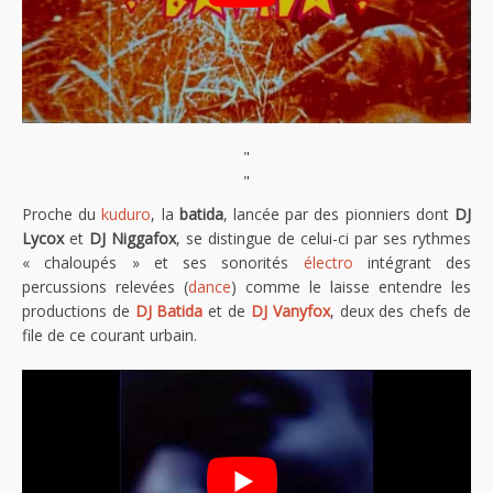
"
"
Proche du
kuduro
, la
batida
, lancée par des pionniers dont
DJ
Lycox
et
DJ Niggafox
, se distingue de celui-ci par ses rythmes
« chaloupés » et ses sonorités
électro
intégrant des
percussions relevées (
dance
) comme le laisse entendre les
productions de
DJ Batida
et de
DJ Vanyfox
, deux des chefs de
file de ce courant urbain.