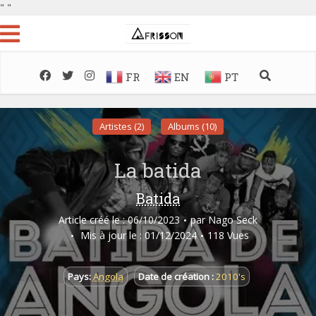
"
"
FR
EN
PT
Artistes (2)
Albums (10)
La batida
Batida
Article créé le : 06/10/2023
par
Nago Seck
Mis à jour le : 01/12/2024
118 Vues
Pays:
Angola
Date de création :
2010's