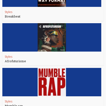
Styles
Breakbeat
Styles
Afrofuturisme
Styles
Mumble rap