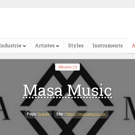
Industrie
Artistes
Styles
Instruments
A
Albums (1)
Masa Music
Pays:
Suède
Site :
https://masamusic.se/