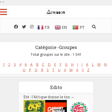
"
"
FR
EN
PT
Catégorie -Groupes
Total groupes sur le site : 1 041
1
2
3
4
6
A
B
C
D
E
F
G
H
I
J
K
L
M
N
O
P
Q
R
S
T
U
V
W
X
Y
Z
Edito
Eté : l’Afrique donne le ton
→