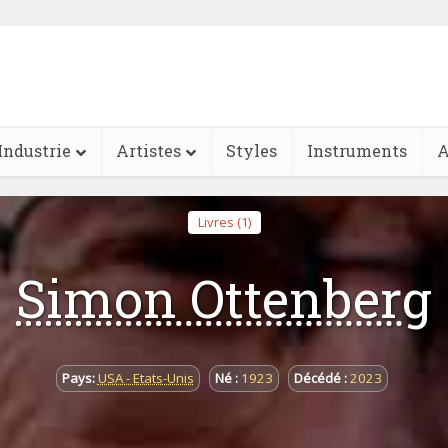
Industrie
Artistes
Styles
Instruments
A
Livres (1)
Simon Ottenberg
Pays:
USA - Etats-Unis
Né :
1923
Décédé :
2023