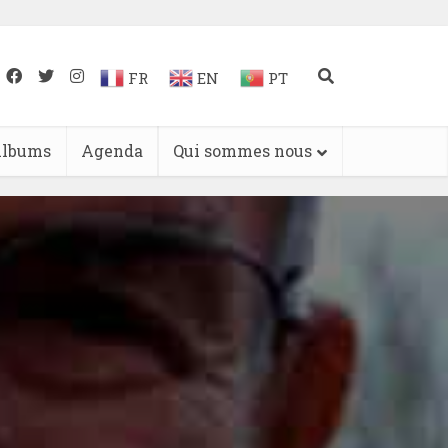
FR
EN
PT
lbums
Agenda
Qui sommes nous