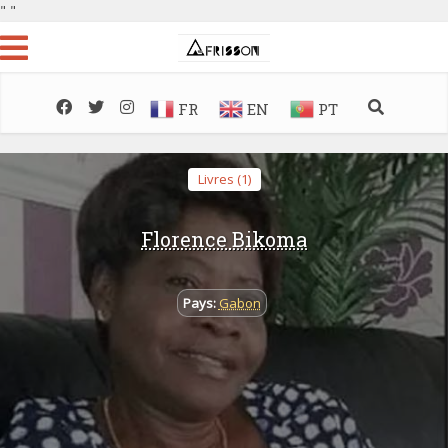
"
"
FR
EN
PT
Livres (1)
Florence Bikoma
Pays:
Gabon