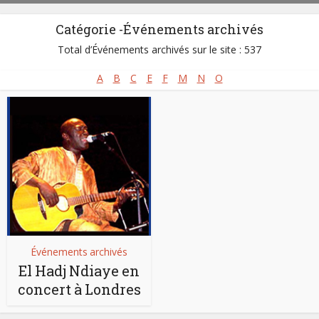
Catégorie -Événements archivés
Total d’Événements archivés sur le site : 537
A
B
C
E
F
M
N
O
Événements archivés
El Hadj Ndiaye en
concert à Londres