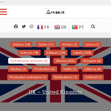
"
"
FR
EN
PT
Artistes (24)
Styles (31)
Articles (2)
Livres (1)
Auteurs (18)
Editeurs (24)
Labels (309)
Événements archivés (9)
Albums (425)
Groupes (6)
Medias (1)
Production (2)
Vidéo (1)
Editions (8)
Production exécutive (1)
Réalisations (1)
Collectif (1)
UK – United Kingdom