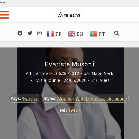
"
"
FR
EN
PT
Evariste Musoni
Article créé le : 06/06/2012
par
Nago Seck
Mis à jour le : 24/05/2020
216 Vues
Pays:
Rwanda
Styles:
Afro-pop
,
World / Musique du monde
Né :
1948