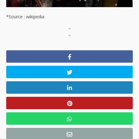
*Source : wikipedia
"
"