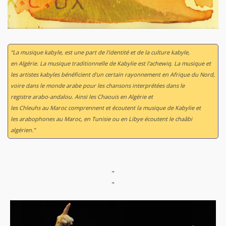
“La musique kabyle, est une part de l'identité et de la culture kabyle,
en Algérie. La musique traditionnelle de Kabylie est l'achewiq. La musique et
les artistes kabyles bénéficient d'un certain rayonnement en Afrique du Nord,
voire dans le monde arabe pour les chansons interprétées dans le
registre arabo-andalou. Ainsi les Chaouis en Algérie et
les Chleuhs au Maroc comprennent et écoutent la musique de Kabylie et
les arabophones au Maroc, en Tunisie ou en Libye écoutent le chaâbi
algérien.”
"
"