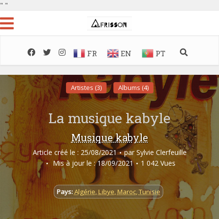
"
"
FR
EN
PT
Artistes (3)
Albums (4)
La musique kabyle
Musique kabyle
Article créé le : 25/08/2021
par
Sylvie Clerfeuille
Mis à jour le : 18/09/2021
1 042 Vues
Pays:
Algérie
,
Libye
,
Maroc
,
Tunisie