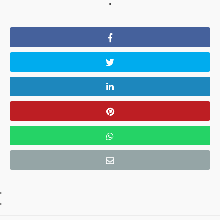
"
"
"