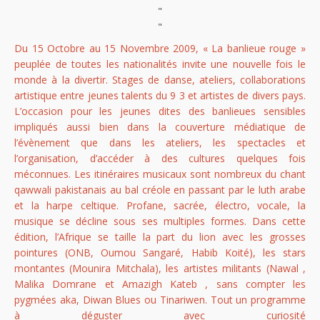
"
"
Du 15 Octobre au 15 Novembre 2009, « La banlieue rouge »
peuplée de toutes les nationalités invite une nouvelle fois le
monde à la divertir. Stages de danse, ateliers, collaborations
artistique entre jeunes talents du 9 3 et artistes de divers pays.
L’occasion pour les jeunes dites des banlieues sensibles
impliqués aussi bien dans la couverture médiatique de
l’évènement que dans les ateliers, les spectacles et
l’organisation, d’accéder à des cultures quelques fois
méconnues. Les itinéraires musicaux sont nombreux du chant
qawwali pakistanais au bal créole en passant par le luth arabe
et la harpe celtique. Profane, sacrée, électro, vocale, la
musique se décline sous ses multiples formes. Dans cette
édition, l’Afrique se taille la part du lion avec les grosses
pointures (ONB, Oumou Sangaré, Habib Koité), les stars
montantes (Mounira Mitchala), les artistes militants (Nawal ,
Malika Domrane et Amazigh Kateb , sans compter les
pygmées aka, Diwan Blues ou Tinariwen. Tout un programme
à déguster avec curiosité