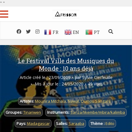
"
"
FR
EN
PT
Le Festival Ville des Musiques du
Monde : 10 ans déjà
Article créé le : 23/09/2009
par
Sylvie Clerfeuille
Mis à jour le : 24/05/2020
49 Vues
Artistes:
Mounira Mitchala
,
Nawal
,
Oumou Sangaré
Groupes:
Tinariwen
Instruments:
Sanza/likembe/mbira/kalimba
Pays:
Madagascar
Salles:
Saraaba
Thème :
Edito