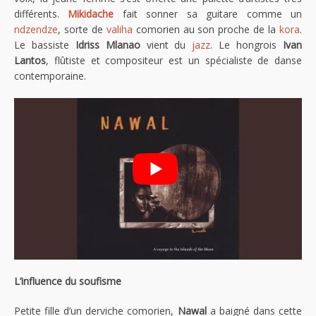
différents.
Mikidache
fait sonner sa guitare comme un
ndzendze
, sorte de
valiha
comorien au son proche de la
kora
.
Le bassiste
Idriss Mlanao
vient du
jazz
. Le hongrois
Ivan
Lantos
, flûtiste et compositeur est un spécialiste de danse
contemporaine.
L’influence du soufisme
Petite fille d’un derviche comorien,
Nawal
a baigné dans cette