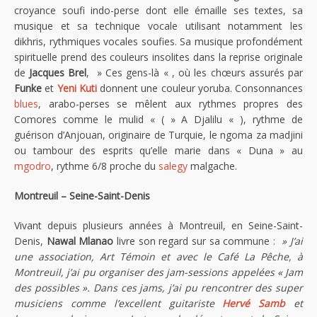
croyance soufi indo-perse dont elle émaille ses textes, sa
musique et sa technique vocale utilisant notamment les
dikhris, rythmiques vocales soufies. Sa musique profondément
spirituelle prend des couleurs insolites dans la reprise originale
de
Jacques Brel
, » Ces gens-là « , où les chœurs assurés par
Funke
et
Yeni Kuti
donnent une couleur yoruba. Consonnances
blues
, arabo-perses se mêlent aux rythmes propres des
Comores comme le mulid « ( » A Djalilu « ), rythme de
guérison d’Anjouan, originaire de Turquie, le ngoma za madjini
ou tambour des esprits qu’elle marie dans « Duna » au
mgodro
, rythme 6/8 proche du
salegy
malgache.
Montreuil – Seine-Saint-Denis
Vivant depuis plusieurs années à Montreuil, en Seine-Saint-
Denis,
Nawal Mlanao
livre son regard sur sa commune :
» J’ai
une association, Art Témoin et avec le Café La Pêche, à
Montreuil, j’ai pu organiser des jam-sessions appelées « Jam
des possibles ». Dans ces jams, j’ai pu rencontrer des super
musiciens comme l’excellent guitariste
Hervé Samb
et