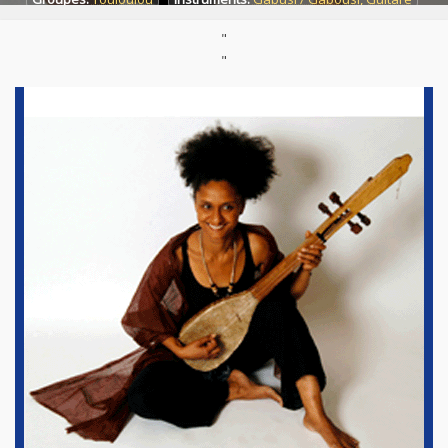
Pays:
Comores
Styles:
Mgodro
,
World / Musique du monde
"
"
Site :
https://www.nawali.com/
Né :
10/04/1965