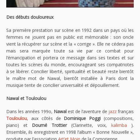
Des débuts douloureux
Sa première prestation sur scène en 1992 dans un pays où les
femmes ne jouent pas en public est mémorable : son oncle
vient la récupérer sur scène et la « corrige ». Elle ne cédera pas
mais sera marquée toute sa vie par ce combat pour
l’émancipation et portera ce message dans ses textes et sur
toutes les scènes du monde, encourageant ses compatriotes
à se libérer. Concilier liberté, spiritualité et beauté reste bientôt
le maître mot de Nawal, bientôt installée à Paris dont la
musique tente de concilier universalité et dépouillement.
Nawal et Touloulou
Dans les années 199o,
Nawal
est de l’aventure de
jazz
français
Touloulou
, aux côtés de
Dominique Poggi
(compositions,
piano) et
Doumé Trottier
(Clarinette, voix,
kalimba
).
Ensemble, ils enregistrent en 1998 l’album « Bonne Nouvelle »,
produite par l’association
Art’et Moin
de la Comorienne.