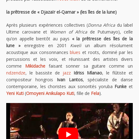
la prêtresse de « Djazaïr el-Qamar » (les îles de la lune)
Après plusieurs expériences collectives (
Donna Africa
du label
Ultime carovane et
Women of Africa
de Putumayo), celle
qu’on appelle bientôt au pays
« la prêtresse des îles de la
lune »
enregistre en 2001
Kweli
un album résolument
acoustique aux consonnances
blues
et roots, dominé par les
percussions et les voix, et réunissant des artistes divers
comme
Mikidache
faisant sonner sa guitare comme un
ndzendze
, le bassiste de
jazz
Idriss Mlanao
, le flûtiste et
compositeur hongrois
Ivan Lantos
, spécialiste de danse
contemporaine, les choristes aux sonorités yoruba
Funke
et
Yeni Kuti
(
Omoyeni Anikulapo Kuti
, fille de
Fela
).