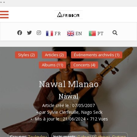
"
"
FR
EN
PT
Styles (2)
Articles (2)
Événements archivés (1)
Albums (11)
Concerts (4)
Nawal Mlanao
Nawal
Article créé le : 07/05/2007
par
Sylvie Clerfeuille
,
Nago Seck
Mis à jour le : 21/06/2024
712 Vues
Groupes:
Touloulou
Instruments:
Gabusi / Gabousi
,
Guitare