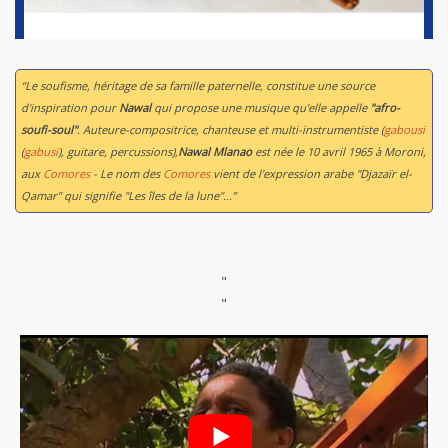
“Le soufisme, héritage de sa famille paternelle, constitue une source
d'inspiration pour
Nawal
qui propose une musique qu'elle appelle
"afro-
soufi-soul"
. Auteure-compositrice, chanteuse et multi-instrumentiste (
gabousi
(
gabusi
), guitare, percussions),
Nawal Mlanao
est née le 10 avril 1965 à Moroni,
aux
Comores
- Le nom des
Comores
vient de l'expression arabe "Djazaïr el-
Qamar" qui signifie "Les îles de la lune"...”
"
"