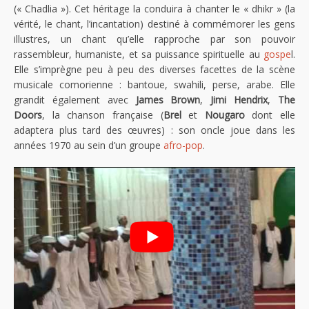
(« Chadlia »). Cet héritage la conduira à chanter le « dhikr » (la
vérité, le chant, l’incantation) destiné à commémorer les gens
illustres, un chant qu’elle rapproche par son pouvoir
rassembleur, humaniste, et sa puissance spirituelle au
gospe
l.
Elle s’imprègne peu à peu des diverses facettes de la scène
musicale comorienne : bantoue, swahili, perse, arabe. Elle
grandit également avec
James Brown
,
Jimi Hendrix
,
The
Doors
, la chanson française (
Brel
et
Nougaro
dont elle
adaptera plus tard des œuvres) : son oncle joue dans les
années 1970 au sein d’un groupe
afro-pop
.