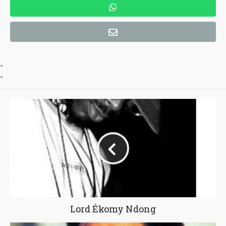
"
"
Lord Ékomy Ndong