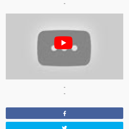
"
"
"