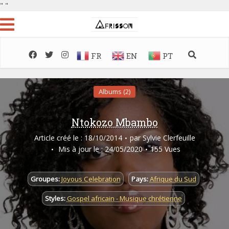
"
"
FR
EN
PT
Albums (2)
Ntokozo Mbambo
Article créé le : 18/10/2014
par
Sylvie Clerfeuille
Mis à jour le : 24/05/2020
155 Vues
Groupes:
Joyous Celebration
Pays:
Afrique du Sud
Styles:
Gospel africain - Musique chrétienne