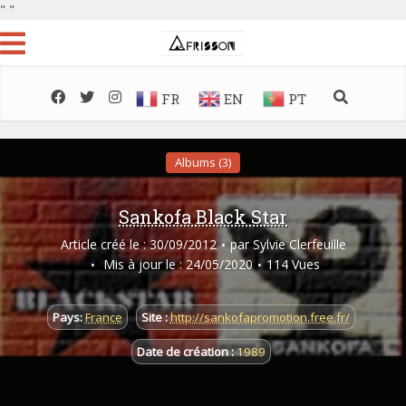
"
"
FR
EN
PT
Albums (3)
Sankofa Black Star
Article créé le : 30/09/2012
par
Sylvie Clerfeuille
Mis à jour le : 24/05/2020
114 Vues
Pays:
France
Site :
http://sankofapromotion.free.fr/
Date de création :
1989