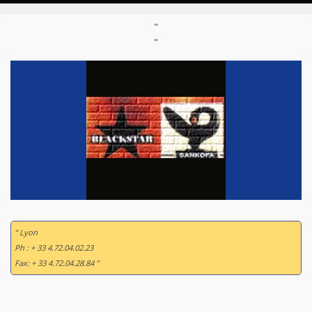
"
"
“ Lyon
Ph : + 33 4.72.04.02.23
Fax: + 33 4.72.04.28.84 ”