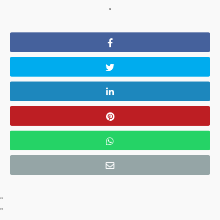
"
"
"