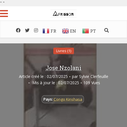
"
"
FR
EN
PT
Livres (1)
Jose Nzolani
Article créé le : 02/07/2025
par
Sylvie Clerfeuille
Mis à jour le : 02/07/2025
109 Vues
Pays:
Congo Kinshasa