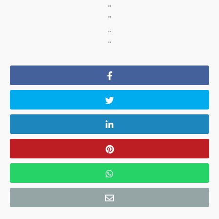
"
"
"
"