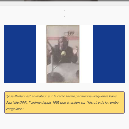
"
"
“José Nzolani est animateur sur la radio locale parisienne Fréquence Paris
Plurielle (FPP). Il anime depuis 1995 une émission sur l'histoire de la rumba
congolaise.”