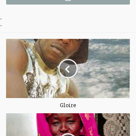
"
"
Gloire