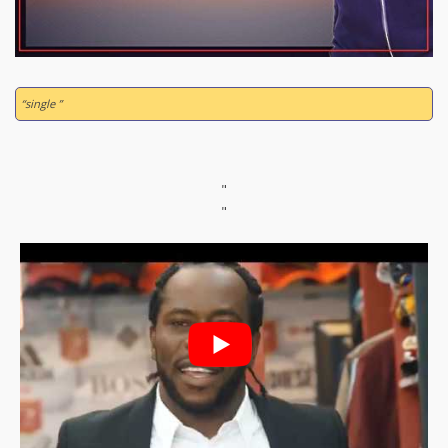
“single ”
"
"