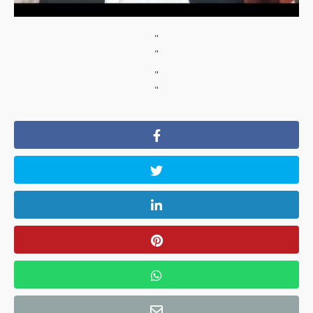
"
"
"
"