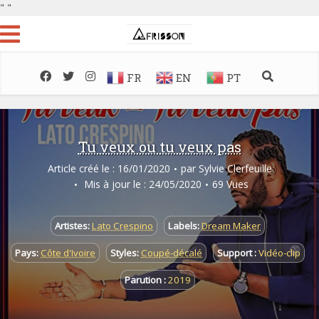
"
"
FR
EN
PT
Tu veux ou tu veux pas
Article créé le : 16/01/2020
par
Sylvie Clerfeuille
Mis à jour le : 24/05/2020
69 Vues
Artistes:
Lato Crespino
Labels:
Dream Maker
Pays:
Côte d'Ivoire
Styles:
Coupé-décalé
Support :
Vidéo-clip
Parution :
2019