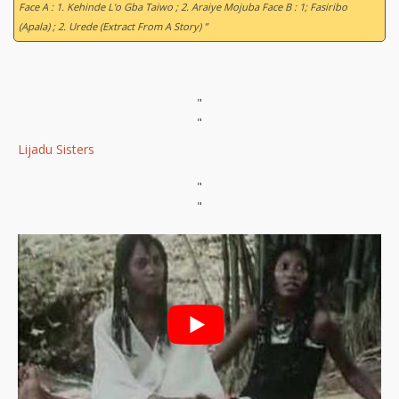
Face A : 1. Kehinde L'o Gba Taiwo ; 2. Araiye Mojuba Face B : 1; Fasiribo
(Apala) ; 2. Urede (Extract From A Story) ”
"
"
Lijadu Sisters
"
"