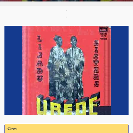
"
"
“
Titres: