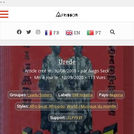
"
"
FR
EN
PT
Urede
Article créé le : 30/08/2008
par
Nago Seck
Mis à jour le : 12/09/2020
113 Vues
Groupes:
Lijadu Sisters
Labels:
EMI Nigeria
Pays:
Nigeria
Styles:
Afro-beat
,
Afro-pop
,
World / Musique du monde
Support :
2LP/33T