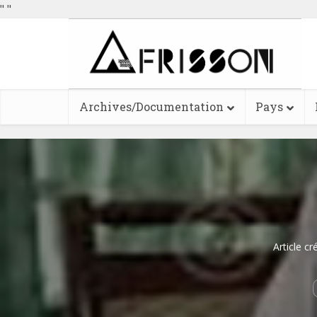
"
"
Archives/Documentation
Pays
Article cr