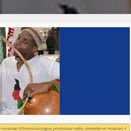
e musicale; Ethnomusicologue, producteur radio, comédien et musicien, il