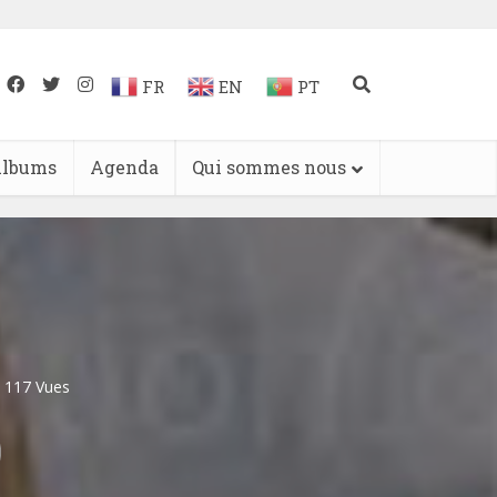
FR
EN
PT
lbums
Agenda
Qui sommes nous
117 Vues