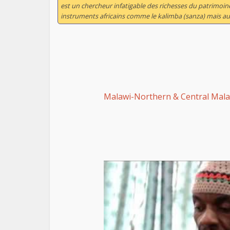
est un chercheur infatigable des richesses du patrimoine 
instruments africains comme le kalimba (sanza) mais aussi
Malawi-Northern & Central Mala