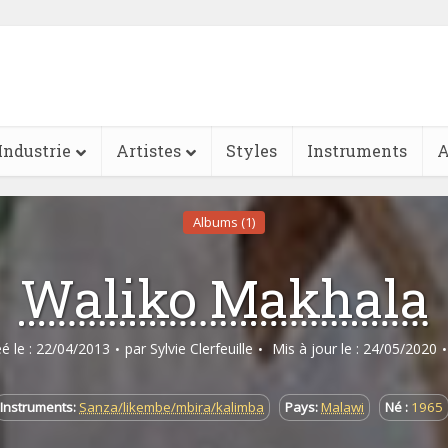
Industrie
Artistes
Styles
Instruments
A
Albums (1)
Waliko Makhala
éé le : 22/04/2013
par
Sylvie Clerfeuille
Mis à jour le : 24/05/2020
Instruments:
Sanza/likembe/mbira/kalimba
Pays:
Malawi
Né :
1965