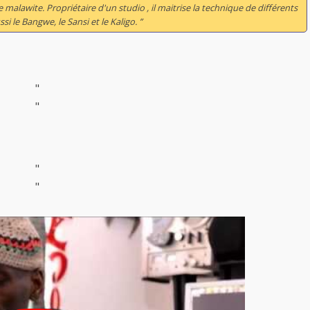
malawite. Propriétaire d'un studio , il maitrise la technique de différents
 le Bangwe, le Sansi et le Kaligo. ”
"
"
"
"