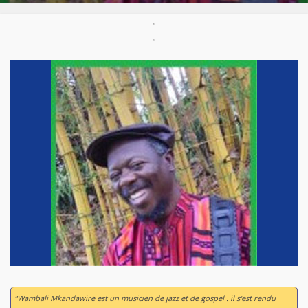
"
"
“Wambali Mkandawire est un musicien de jazz et de gospel . il s'est rendu