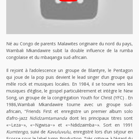
Né au Congo de parents Malawites originaire du nord du pays,
Wambali Mkandawire subit la double influence de la rumba
congolaise et du mbaqanga sud-africain.
Il rejoint à l’adolescence un groupe de Blantyre, le Pentagon
qui joue de la pop puis devient le lead singer d’un groupe qui
mêle rock et musiques locales. En 1984, il se tourne vers les
musiques d’église, le gospel particulièrement et intègre le New
Song, un groupe de la congrégation Youth for Christ (YFC) . En
1986,Wambali Mkandawire tourne avec un groupe sud-
africain, “Friends First et enregistre un premier album solo
d’afro-jazz
Ndidzamtamanda
dont les principaux titres sont
«~Leza~», «~Ngwisa~» et «~Ndidzaimba~». Sort en 1991
Kumtengo
, suivi de
Kavuluvulu
, enregistré lors d’un séjour en
Ecosse sous le label Jump Production. Très critique à l’égard du