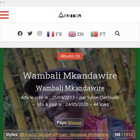
"
"
FR
EN
PT
Albums (3)
Wambali Mkandawire
Wambali Mkandawire
Article créé le : 25/04/2013
par
Sylvie Clerfeuille
Mis à jour le : 24/05/2020
44 Vues
Pays:
Malawi
Styles:
Afro-jazz
,
Gospel africain - Musique chrétienne
Né :
1952