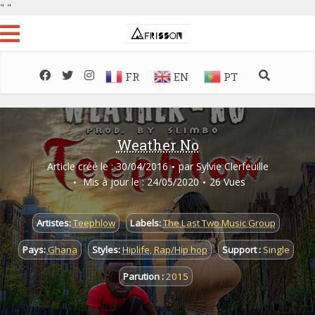
"
"
FR
EN
PT
Weather No
Article créé le : 30/04/2016
par
Sylvie Clerfeuille
Mis à jour le : 24/05/2020
26 Vues
Artistes:
Teephlow
Labels:
The Last Two Music Group
Pays:
Ghana
Styles:
Hiplife
,
Rap/Hip hop
Support :
Single
Parution :
2015