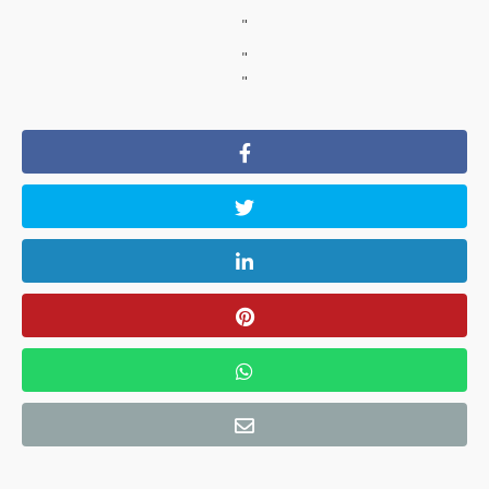
"
"
"
"