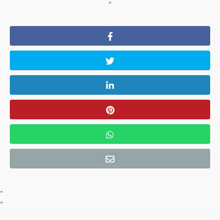
"
"
"