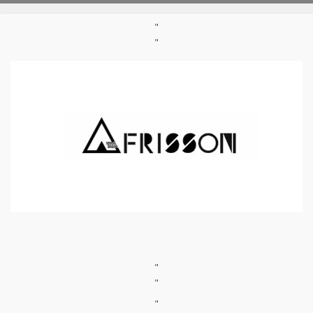
"
"
"
"
"