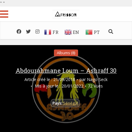
"
"
FR
EN
PT
Albums (8)
Abdourahmane Loum – Ashraff 30
Article créé le : 21/09/2018
par
Nago Seck
Mis à jour le : 20/01/2022
72 Vues
Pays:
Sénégal