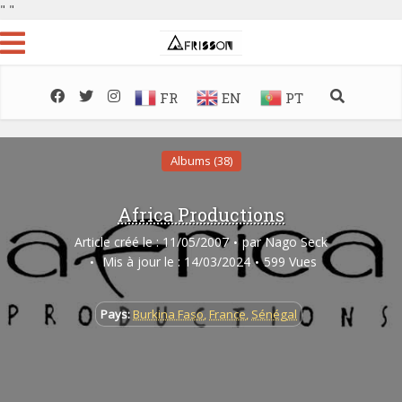
"
"
FR
EN
PT
Albums (38)
Africa Productions
Article créé le : 11/05/2007
par
Nago Seck
Mis à jour le : 14/03/2024
599 Vues
Pays:
Burkina Faso
,
France
,
Sénégal