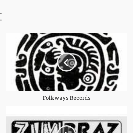
"
"
Folkways Records