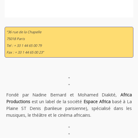
“36 rue de la Chapelle
75018 Paris
Tel : + 33 1 44 65 00 79
Fax : + 33 1 44 65 00 23”
"
"
Fondé par Nadine Bernard et Mohamed Diakité,
Africa
Productions
est un label de la société
Espace Africa
basé à La
Plaine ST Denis (banlieue parisienne), spécialisé dans les
musiques, le théâtre et le cinéma africains.
"
"