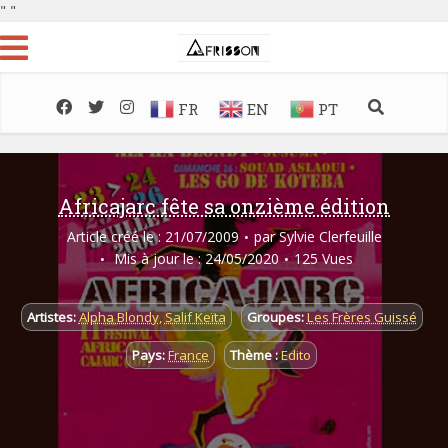
"
"
FR
EN
PT
Africajarc fête sa onzième édition
Article créé le : 21/07/2009
par
Sylvie Clerfeuille
Mis à jour le : 24/05/2020
125 Vues
Artistes:
Alpha Blondy
,
Salif Keïta
Groupes:
Les Frères Guissé
Pays:
France
Thème :
Edito