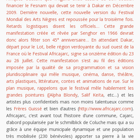
financier le Fesnam qui devait se tenir à Dakar en Décembre
2009. Dernière nouvelle, cette nouvelle version du Festival
Mondial des Arts Nègres est repoussée pour la troisième fois.
Retards logistiques disent les officiels… Cette grande
manifestation créée et rêvée par Senghor en 1966 devrait
donc alors fêter son 45° anniversaire… En attendant Dakar,
départ pour le Lot, belle région verdoyante du sud ouest de la
France où le Festival Africajarc, signe sa onzième édition du 23
au 26 Juillet. Cette manifestation s’est au fil des éditions
imposée par la qualité de sa programmation et sa vision
pluridisciplinaire qui mêle musique, cinéma, danse, théâtre,
arts plastiques, littérature, contes et animations de rue. Sur le
plan musique, rappelons que le festival mêle habilement les
grandes pointures ([Alpha Blondy
,
Salif Keïta
, etc…) et les
artistes plus confidentiels mais non moins talentueux comme
les
Frères Guissé
et bien d’autres (
http://www.africajarc.com
).
Africajarc, c’est avant tout l’histoire d’une commune, Cajarc,
d’abord popularisée par le schmilblick de Coluche mais qui a su
grâce à une équipe municipale dynamique et une population
très mobilisée (230 bénévoles) apporter sa pierre à la vie