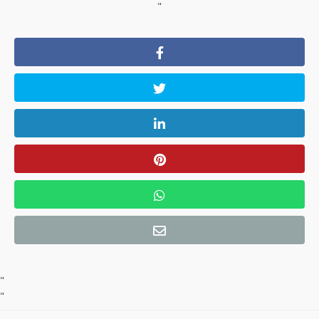
"
"
"