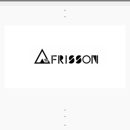
"
"
"
"
"