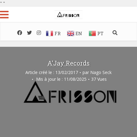
"
"
FR
EN
PT
A’Jay Records
Article créé le : 13/02/2017
par
Nago Seck
Mis à jour le : 11/08/2025
37 Vues