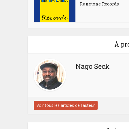
Runetone Records
À pr
Nago Seck
Voir tous les articles de l'auteur