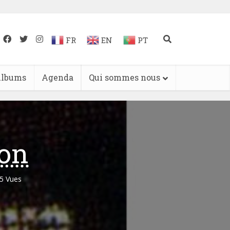
FR
EN
PT
lbums
Agenda
Qui sommes nous
on
5 Vues