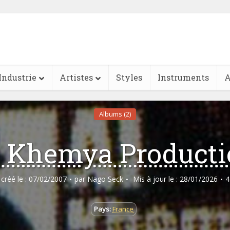
Industrie
Artistes
Styles
Instruments
A
Albums (2)
 Khemya Producti
e créé le : 07/02/2007
par
Nago Seck
Mis à jour le : 28/01/2026
4
Pays:
France