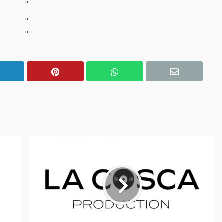
"
"
"