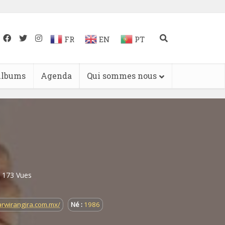
FR
EN
PT
lbums
Agenda
Qui sommes nous
173 Vues
arwirangira.com.mx/
Né :
1986