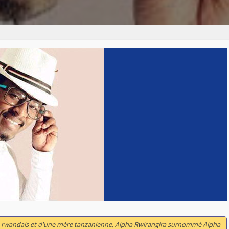
re rwandais et d'une mère tanzanienne, Alpha Rwirangira surnommé Alpha