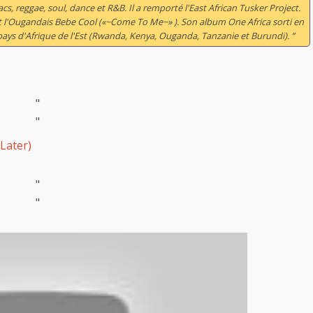
, reggae, soul, dance et R&B. Il a remporté l'East African Tusker Project.
) et l'Ougandais Bebe Cool («~Come To Me~» ). Son album
One Africa
sorti en
s pays d'Afrique de l'Est (Rwanda, Kenya, Ouganda, Tanzanie et Burundi). ”
"
"
Later)
"
"