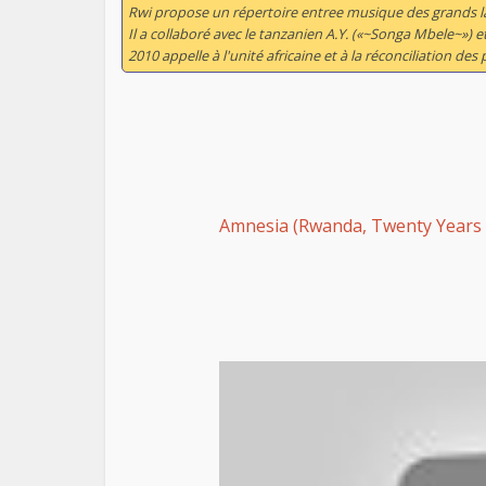
Rwi propose un répertoire entree musique des grands lacs
Il a collaboré avec le tanzanien A.Y. («~Songa Mbele~»
2010 appelle à l'unité africaine et à la réconciliation de
Amnesia (Rwanda, Twenty Years 