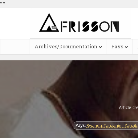
"
"
Archives/Documentation
Pays
Article cr
Pays:
Rwanda
,
Tanzanie - Zanzib