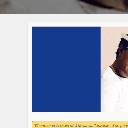
“Chanteur et écrivain né à Mwanza, Tanzanie , d'un pè