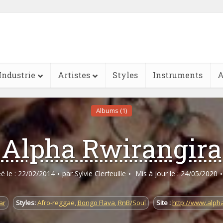
Industrie
Artistes
Styles
Instruments
A
Albums (1)
Alpha Rwirangira
éé le : 22/02/2014
par
Sylvie Clerfeuille
Mis à jour le : 24/05/2020
ar
Styles:
Afro-reggae
,
Bongo Flava
,
RnB/Soul
Site :
http://www.alph