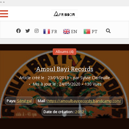
"
"
FR
EN
PT
Albums (4)
Amoul Bayi Records
Article créé le : 23/03/2013
par
Sylvie Clerfeuille
Mis à jour le : 24/05/2020
130 Vues
Pays:
Sénégal
Mail :
https://amoulbayirecords.bandcamp.com/
Date de création :
2012