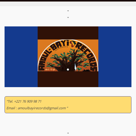
"
"
“Tel. +221 76 909 98 71
Email : amoulbayirecords@gmail.com ”
"