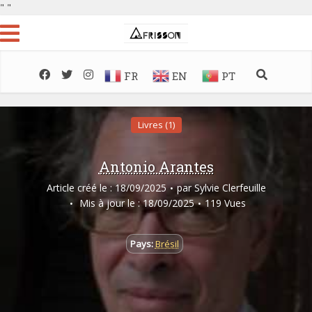
"
"
FR
EN
PT
Livres (1)
Antonio Arantes
Article créé le : 18/09/2025
par
Sylvie Clerfeuille
Mis à jour le : 18/09/2025
119 Vues
Pays:
Brésil