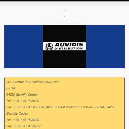
"
"
“47, Avenue Paul Vaillant Couturier
BP 94
94250 Gentilly Cedex
Tel : + 33 1 46 15 88 00
Fax : + 33 1 47 40 36 85 47, Avenue Paul Vaillant Couturier - BP 94 - 94250
Gentilly Cedex
Tel : + 33 1 46 15 88 00
Fax : + 33 1 47 40 36 85 ”