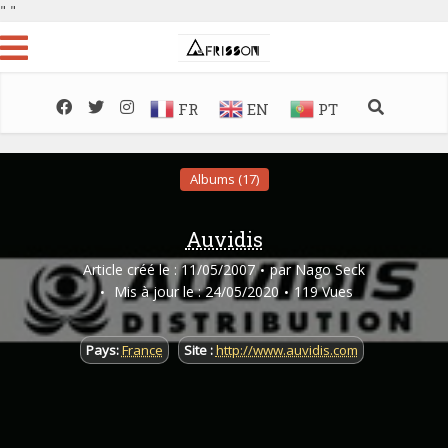
"
"
FR
EN
PT
Albums (17)
Auvidis
Article créé le : 11/05/2007
par
Nago Seck
Mis à jour le : 24/05/2020
119 Vues
Pays:
France
Site :
http://www.auvidis.com