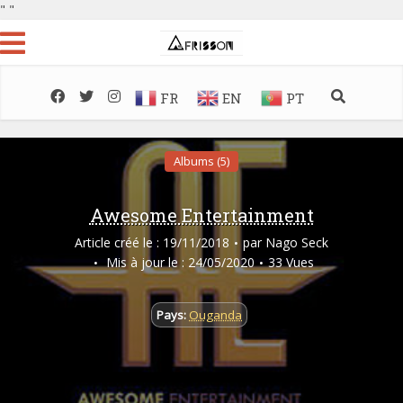
"
"
FR
EN
PT
Albums (5)
Awesome Entertainment
Article créé le : 19/11/2018
par
Nago Seck
Mis à jour le : 24/05/2020
33 Vues
Pays:
Ouganda