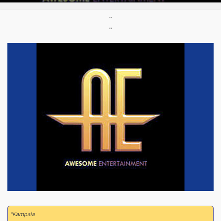
"
"
“Kampala