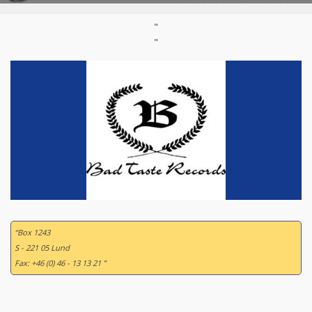
"
"
“Box 1243
S - 221 05 Lund
Fax: +46 (0) 46 - 13 13 21 ”