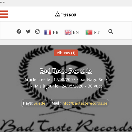
"
"
FR
EN
PT
Albums (1)
Bad Taste Records
Article créé le : 17/08/2007
par
Nago Seck
Mis à jour le : 24/05/2020
38 Vues
Pays:
Suède
Mail :
info@badtasterecords.se