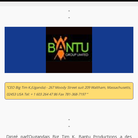
"
"
“CEO Big Tim K,(Uganda) - 267 Moody Street suit 209 Waltham, Massachusetts,
02453 USA Tel: + 1 603 264 47 86 Fax 781-368-7197 ”
"
"
Dirigé parl’Ougandais Big Tim K, Bantu Productions a des