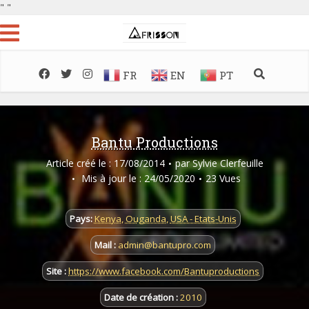
"
"
FR
EN
PT
Bantu Productions
Article créé le : 17/08/2014
par
Sylvie Clerfeuille
Mis à jour le : 24/05/2020
23 Vues
Pays:
Kenya
,
Ouganda
,
USA - Etats-Unis
Mail :
admin@bantupro.com
Site :
https://www.facebook.com/Bantuproductions
Date de création :
2010