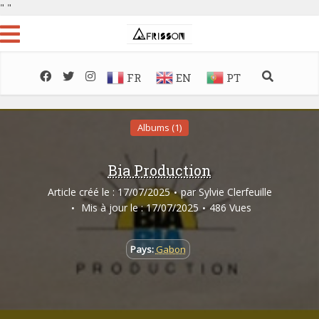
"
"
FR
EN
PT
Albums (1)
Bia Production
Article créé le : 17/07/2025
par
Sylvie Clerfeuille
Mis à jour le : 17/07/2025
486 Vues
Pays:
Gabon