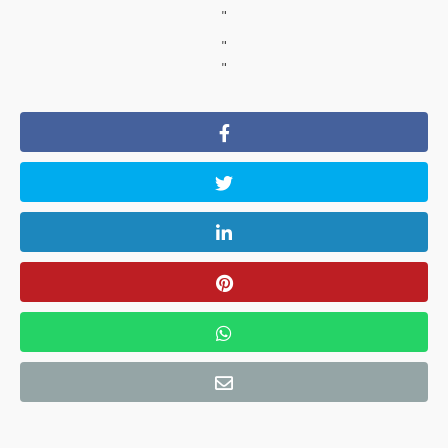
"
"
"