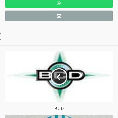
"
"
BCD