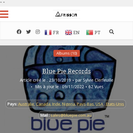
"
"
FR
EN
PT
Albums (10)
Blue Pie Records
Article créé le : 23/10/2019
par
Sylvie Clerfeuille
Mis à jour le : 09/11/2022
62 Vues
Pays:
Australie
,
Canada
,
Inde
,
Nigeria
,
Pays-Bas
,
USA - Etats-Unis
Mail :
sales@bluepie.com.au