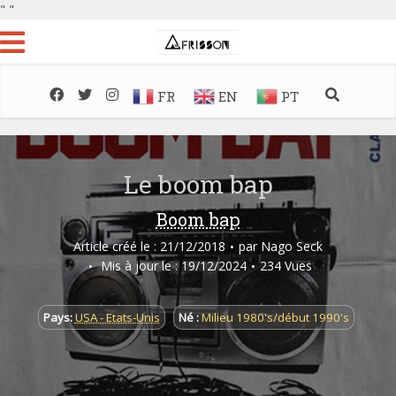
"
"
FR
EN
PT
Le boom bap
Boom bap
Article créé le : 21/12/2018
par
Nago Seck
Mis à jour le : 19/12/2024
234 Vues
Pays:
USA - Etats-Unis
Né :
Milieu 1980's/début 1990's