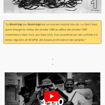
“Le
Boom bap
(ou
boom-bap
) est un courant musical issu du
rap
East Coast,
ayant émergé du milieu des années 1980 au début des années 1990
notamment à New York, aux Etats-Unis. Il se caractérise par des rythmes à 4
temps réguliers de 90 BPM, des basses profondes et des samples.”
"
"